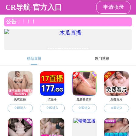
成人直播
English
|
中文
成人直播
成人直播概况
成人直播简介
历史沿革
领导团队
学院标识
机构设置
决策与咨询机构
系所中心
科研平台
行政机构