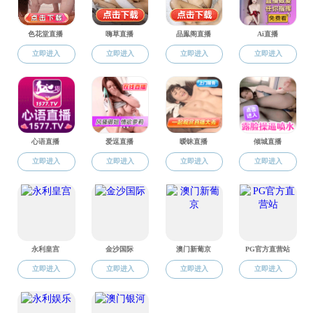
学生工作
学生活动
就业信息
校友工作
知名院友
院友动态
院友留影
联系我们
资料下载
教学资料
人事资料
科研资料
学工资料
机构设置
决策与咨询机构
系所中心
科研平台